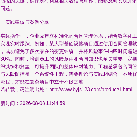
险防控的关键，确保所有利益相关者信息对称，能够及时发现并
决问题。
三、实践建议与案例分享
在实际操作中，企业应建立标准化的合同管理体系，结合数字化
具实现实时跟踪。例如，某大型基础设施项目通过使用合同管理
件，成功避免了多次潜在的变更纠纷，并将风险事件响应时间缩
了30%。同时，培训员工的风险意识和合同知识也至关重要，定
组织演练和复盘，可提升团队的整体应对能力。工程总承包合同
理与风险防控是一个系统性工程，需要理论与实践相结合，不断
化流程，才能在复杂项目中立于不败之地。
若转载，请注明出处：http://www.byjs123.com/product/1.html
新时间：2026-08-08 11:44:59