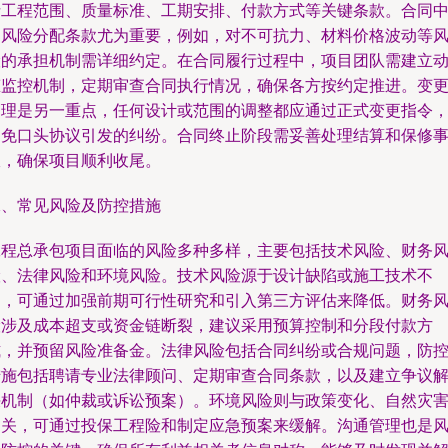
括工程范围、质量标准、工期安排、付款方式等关键条款。合同
的风险分配条款尤为重要，例如，对不可抗力、材料价格波动等
险的承担机制需详细约定。在合同履行过程中，项目团队需建立
态监控机制，定期审查合同执行情况，确保各方按约定推进。变
管理是另一重点，任何设计或范围的调整都应通过正式变更指令
避免口头协议引发的纠纷。合同终止阶段需妥善处理结算和保修
宜，确保项目顺利收尾。
二、常见风险及防控措施
工程总承包项目面临的风险多种多样，主要包括技术风险、财务
险、法律风险和环境风险。技术风险源于设计缺陷或施工技术不
足，可通过加强前期可行性研究和引入第三方评估来降低。财务
险涉及成本超支或资金链断裂，建议采用预算控制和分段付款方
式，并预留风险准备金。法律风险包括合同纠纷或合规问题，防
措施包括聘请专业法律顾问、定期审查合同条款，以及建立争议
决机制（如仲裁或诉讼预案）。环境风险则与政策变化、自然灾
相关，可通过投保工程险和制定应急预案来缓解。沟通管理也是